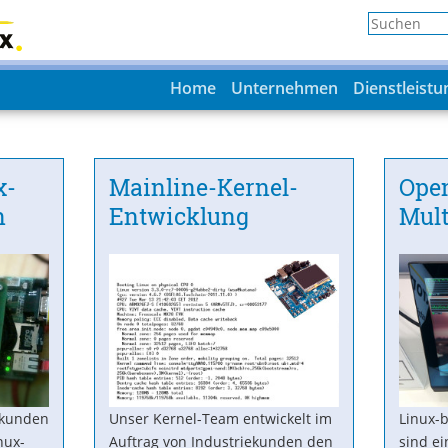
Home
Unternehmen
Dienstleist
x-
Mainline-Kernel-
Ope
n
Entwicklung
Mul
ekunden
Unser Kernel-Team entwickelt im
Linux-
nux-
Auftrag von Industriekunden den
sind ei