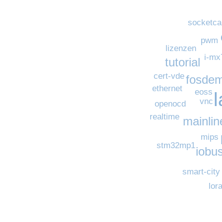
socketca
pwm
lizenzen
i-mx
tutorial
cert-vde
fosde
ethernet
eoss
vnc
openocd
realtime
mainlin
mips
stm32mp1
iobu
smart-city
lor