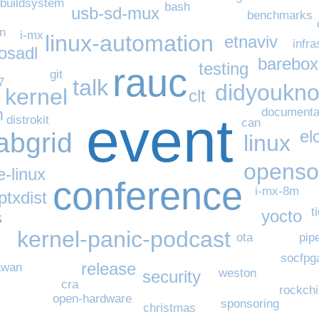
buildsystem
bash
usb-sd-mux
benchmarks
n
i-mx
linux-automation
etnaviv
infra
osadl
barebox
testing
rauc
git
talk
7
didyoukn
kernel
clt
m
documenta
event
distrokit
can
el
labgrid
linux
openso
e-linux
conference
i-mx-8m
ptxdist
t
yocto
s
kernel-panic-podcast
pip
ota
socfpg
release
awan
weston
security
cra
rockchi
open-hardware
sponsoring
christmas