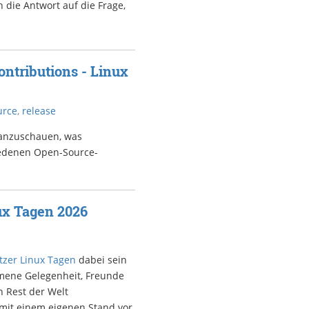
 die Antwort auf die Frage,
ntributions - Linux
urce
,
release
 anzuschauen, was
iedenen Open-Source-
ux Tagen 2026
zer Linux Tagen
dabei sein
mmene Gelegenheit, Freunde
n Rest der Welt
 mit einem eigenen Stand vor