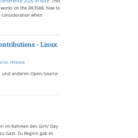
onference 2026 in Nice
. This
 works on the RK3588, how to
o consideration when
ntributions - Linux
urce
,
release
7.1 und anderen Open-Source-
en im Rahmen des Girls' Day
 zu Gast. Zu Beginn gab es