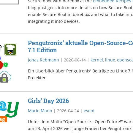
Secure boot with barebox at the
Embedded Recipes c
blog post goes into more details on how Secure Boot
enable Secure Boot in barebox, and what to take int
integrating it into devices.
Pengutronix' aktuelle Open-Source-Co
7.1 Edition
Jonas Rebmann
|
2026-06-14
|
kernel
,
linux
,
openso
Ein Überblick über Pengutronix' Beiträge zu Linux 
Projekten
Girls' Day 2026
Marie Mann
|
2026-04-24
|
event
Unter dem Motto "Open Source - Open Future!" war
am 23. April 2026 vier junge Frauen bei Pengutronix