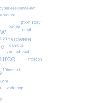
cyber-resilience-act
structure
ptx-history
op-tee
ow
umpf
hardware
tion
can-bus
ce
verified-boot
urce
froscon
10base-t1l
ig
ewire
workshop
a
p