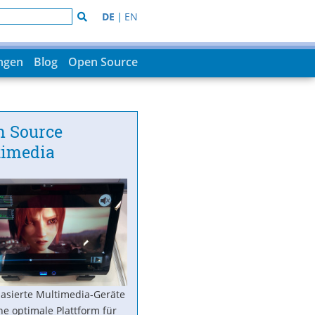
DE
|
EN
ungen
Blog
Open Source
n Source
timedia
basierte Multimedia-Geräte
ne optimale Plattform für