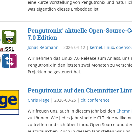
eine kurze Vorstellung von Pengutronix und natürlich
was eigentlich dieses Embedded ist.
Pengutronix' aktuelle Open-Source-Co
7.0 Edition
Jonas Rebmann
|
2026-04-12
|
kernel
,
linux
,
openso
Wir nehmen das Linux-7.0-Release zum Anlass, uns
Pengutronix in den letzten zwei Monaten zu versch
Projekten beigesteuert hat.
Pengutronix auf den Chemnitzer Lin
Chris Fiege
|
2026-03-25
|
clt
,
conference
Wir freuen uns, auch in diesem Jahr bei den
Chemnit
zu können. Wie jedes Jahr sind die CLT eine willko
zu treffen und sich über Linux, Open Source und de
auszutauschen. Auch in diesem Jahr stellen wir uns