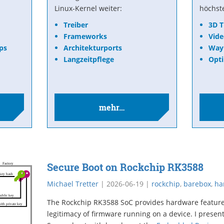
Linux-Kernel weiter:
höchst
Treiber
3D 
Frameworks
Vide
ps
Architekturports
Way
Langzeitpflege
Opt
mehr…
Secure Boot on Rockchip RK3588
Michael Tretter
|
2026-06-19
|
rockchip
,
barebox
,
ha
The Rockchip RK3588 SoC provides hardware features 
legitimacy of firmware running on a device. I prese