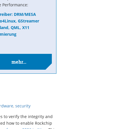
e Performance:
Treiber: DRM/MESA
o4Linux, GStreamer
land, QML, X11
imierung
mehr…
rdware
,
security
to verify the integrity and
nted how to enable Rockchip