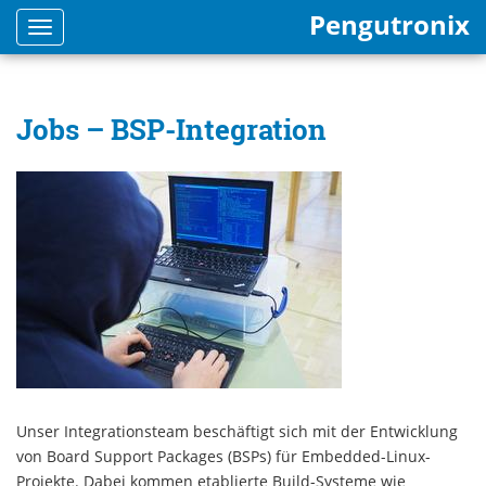
Pengutronix
Toggle
navigation
Jobs – BSP-Integration
Unser Integrationsteam beschäftigt sich mit der Entwicklung
von Board Support Packages (BSPs) für Embedded-Linux-
Projekte. Dabei kommen etablierte Build-Systeme wie