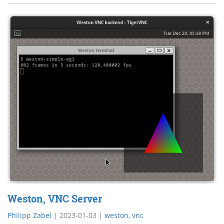
Weston, VNC Server
Philipp Zabel
|
2023-01-03
|
weston
,
vnc